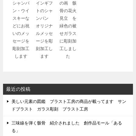
シャンパ
インギフ
の画 骸
ン・ウイ
トのシャ
骨の花火
スキーな
ンパン
見立 を
どにお祝
オリジナ
緑色の被
いのメッ
ルメッセ
せガラス
セージを
ージを彫
に彫刻加
彫刻加工
刻加工し
工しまし
します
ます
た
最近の投稿
美しい元素の図鑑 ブラスト工房の商品が載ってます サン
ドブラスト ガラス彫刻 ブラスト工房
三味線を弾く骸骨 紹介されました 創作品モール「ある
る」