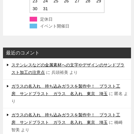
23
24
25
26
27
28
29
30
31
定休日
イベント開催日
最近のコメント
ステンレスなどの金属素材への文字やデザインのサンドブラ
スト加工の注意点
に
兵頭裕美
より
ガラスの名入れ 持ち込みガラスを製作中！ ブラスト工
房 サンドブラスト ガラス 名入れ 東京 埼玉
に
匿名
よ
り
ガラスの名入れ 持ち込みガラスを製作中！ ブラスト工
房 サンドブラスト ガラス 名入れ 東京 埼玉
に
橋崎
智美
より