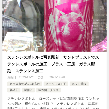
ステンレスボトルに写真彫刻 サンドブラストでス
テンレスボトルの加工 ブラスト工房 ガラス彫
刻 ステンレス加工
更新日：
2023-12-23
公開日：
2023-12-20
ガラス 持ち込み 名入れ
ステンレス加工
ネット通販
蕨硝子
製作例
製作例 グラス
ステンレスボトル ローズレッドに写真彫刻加工 ワンちゃ
んの飼い主様からのご依頼で、ステンレスボトルに写真彫
刻加工をしました。 市販のステンレスボトルですが、自分