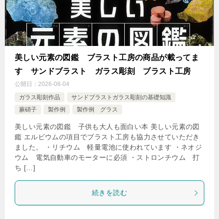
美しい元素の図鑑 ブラスト工房の商品が載ってま
す サンドブラスト ガラス彫刻 ブラスト工房
公開日：
2026-08-04
ガラス彫刻作品
サンドブラストガラス彫刻の基礎知識
蕨硝子
製作例
製作例 グラス
美しい元素の図鑑 子供も大人も面白い本 美しい元素の図
鑑 エルビウムの項目でブラスト工房も協力させていただき
ました。 ・リチウム 軽量電池に使われています ・ネオジ
ウム 電気自動車のモーターに必須 ・ストロンチウム 打
ち […]
続きを読む