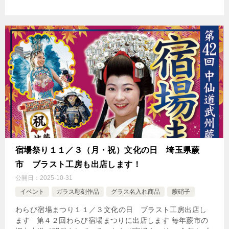
宿場祭り１１／３（月・祝）文化の日 埼玉県蕨
市 ブラスト工房も出店します！
公開日：
2025-10-31
イベント
ガラス彫刻作品
グラス名入れ商品
蕨硝子
わらび宿場まつり１１／３文化の日 ブラスト工房出店し
ます 第４２回わらび宿場まつりに出店します 毎年蕨市の