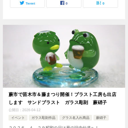
Tweet
0
0
蕨市で苗木市＆藤まつり開催！ブラスト工房も出店
します サンドブラスト ガラス彫刻 蕨硝子
公開日：
2026-04-12
イベント
ガラス彫刻作品
グラス名入れ商品
蕨硝子
２０２６．４．２９昭和の日は蕨の旧中仙道へ！