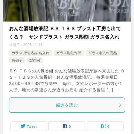
おんな酒場放浪記 ＢＳ ＴＢＳ ブラスト工房も出て
くる？ サンドブラスト ガラス彫刻 ガラス名入れ
公開日：
2025-11-11
ガラス 持ち込み 名入れ
ガラス彫刻作品
グラス名入れ商品
蕨硝子
製作例
ＢＳ ＴＢＳの人気番組 おんな酒場放浪記が蕨へ来ました Ｂ
Ｓ・ＴＢＳの人気番組 おんな酒場放浪記。 毎週金曜日
23:00～BS TBSで放送中。 毎回、女性レポーターの方が１
人で、地元の常連さんが通うお店を 紹介する番組 […]
続きを読む
Tweet
0
0