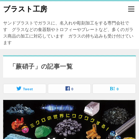
ブラスト工房
サンドブラストでガラスに、名入れや彫刻加工をする専門会社で
す グラスなどの食器類やトロフィーやプレートなど、多くのガラ
ス商品の加工に対応しています ガラスの持ち込みも受け付けてい
ます
「蕨硝子」の記事一覧
Tweet
0
0