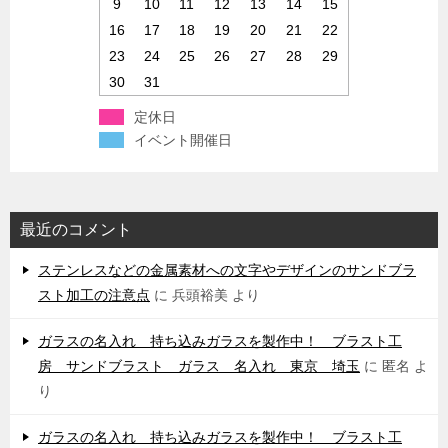
9
10
11
12
13
14
15
16
17
18
19
20
21
22
23
24
25
26
27
28
29
30
31
定休日
イベント開催日
最近のコメント
ステンレスなどの金属素材への文字やデザインのサンドブラ
スト加工の注意点
に
兵頭裕美
より
ガラスの名入れ 持ち込みガラスを製作中！ ブラスト工
房 サンドブラスト ガラス 名入れ 東京 埼玉
に
匿名
よ
り
ガラスの名入れ 持ち込みガラスを製作中！ ブラスト工