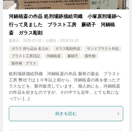
河鍋暁斎の作品 処刑場跡描絵羽織 小塚原刑場跡へ
行って見ました ブラスト工房 蕨硝子 河鍋暁
斎 ガラス彫刻
更新日：
2026-07-02
公開日：
2026-03-22
ガラス 持ち込み 名入れ
ガラス彫刻作品
サンドブラスト作品
ブラスト工房日記
河鍋暁斎
蕨硝子
製作例
製作例 グラス
処刑場跡描絵羽織 河鍋暁斎の作品 骸骨の宴会 ブラスト
工房 弊社では１０年以上前から、河鍋暁斎の画を使ったグ
ラスなどを、製作販売しています。 個人的にも、河鍋暁斎
の作品を好きなのですが、その中でも近年、とても気にな
ってい […]
続きを読む