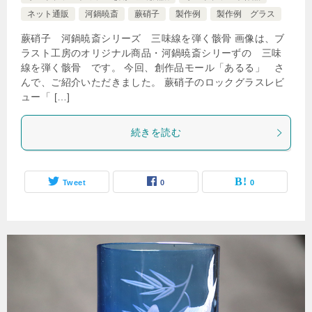
ネット通販
河鍋暁斎
蕨硝子
製作例
製作例 グラス
蕨硝子 河鍋暁斎シリーズ 三味線を弾く骸骨 画像は、ブ
ラスト工房のオリジナル商品・河鍋暁斎シリーずの 三味
線を弾く骸骨 です。 今回、創作品モール「あるる」 さ
んで、ご紹介いただきました。 蕨硝子のロックグラスレビ
ュー「 […]
続きを読む
Tweet
0
0