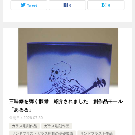
Tweet
0
0
三味線を弾く骸骨 紹介されました 創作品モール
「あるる」
公開日：
2026-07-30
ガラス彫刻作品
ガラス彫刻作品
サンドブラストガラス彫刻の基礎知識
サンドブラスト作品