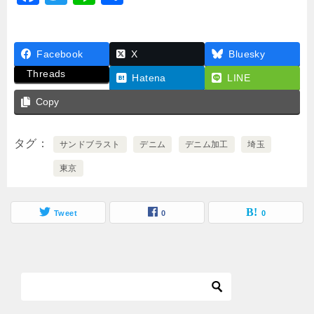
a
wi
n
有
c
tt
e
Facebook
e
er
X
Bluesky
Threads
b
Hatena
LINE
o
Copy
o
タグ
k
サンドブラスト
デニム
デニム加工
埼玉
東京
Tweet
0
0