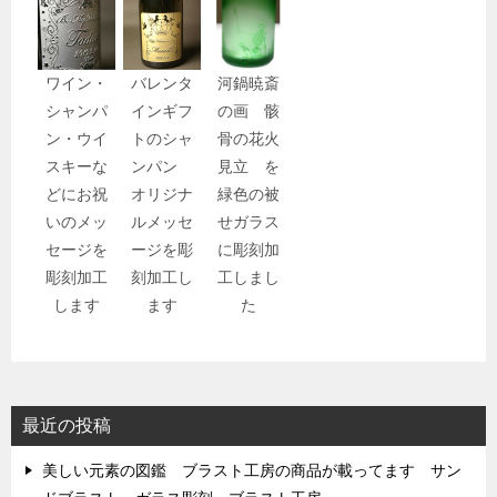
ワイン・
バレンタ
河鍋暁斎
シャンパ
インギフ
の画 骸
ン・ウイ
トのシャ
骨の花火
スキーな
ンパン
見立 を
どにお祝
オリジナ
緑色の被
いのメッ
ルメッセ
せガラス
セージを
ージを彫
に彫刻加
彫刻加工
刻加工し
工しまし
します
ます
た
最近の投稿
美しい元素の図鑑 ブラスト工房の商品が載ってます サン