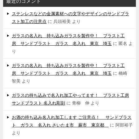
最近のコメント
ステンレスなどの金属素材への文字やデザインのサンドブラ
スト加工の注意点
に
兵頭裕美
より
ガラスの名入れ 持ち込みガラスを製作中！ ブラスト工
房 サンドブラスト ガラス 名入れ 東京 埼玉
に
匿名
よ
り
ガラスの名入れ 持ち込みガラスを製作中！ ブラスト工
房 サンドブラスト ガラス 名入れ 東京 埼玉
に
橋崎
智美
より
ガラスの持ち込みで名入れ加工やってます！ ブラスト工房
サンドブラスト 名入れ彫刻
に
青柳 伸
より
お酒の持ち込み名入れ加工します ご注意点！ サンドブラス
ト ガラス 名入れ さいたま市 蕨市 東京都
に
阿部裕子
より