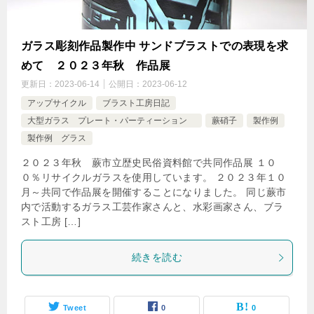
ガラス彫刻作品製作中 サンドブラストでの表現を求
めて ２０２３年秋 作品展
更新日：
2023-06-14
公開日：
2023-06-12
アップサイクル
ブラスト工房日記
大型ガラス プレート・パーティーション
蕨硝子
製作例
製作例 グラス
２０２３年秋 蕨市立歴史民俗資料館で共同作品展 １０
０％リサイクルガラスを使用しています。 ２０２３年１０
月～共同で作品展を開催することになりました。 同じ蕨市
内で活動するガラス工芸作家さんと、水彩画家さん、ブラ
スト工房 […]
続きを読む
Tweet
0
0