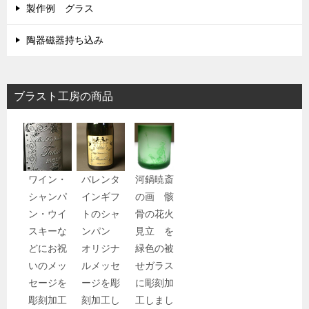
製作例 グラス
陶器磁器持ち込み
ブラスト工房の商品
ワイン・
バレンタ
河鍋暁斎
シャンパ
インギフ
の画 骸
ン・ウイ
トのシャ
骨の花火
スキーな
ンパン
見立 を
どにお祝
オリジナ
緑色の被
いのメッ
ルメッセ
せガラス
セージを
ージを彫
に彫刻加
彫刻加工
刻加工し
工しまし