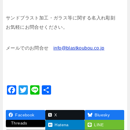
サンドブラスト加工・ガラス等に関する名入れ彫刻
お気軽にお問合せください。
メールでのお問合せ
info@blastkoubou.co.jp
F
T
Li
共
a
wi
n
有
c
tt
e
Facebook
e
er
X
Bluesky
Threads
b
Hatena
LINE