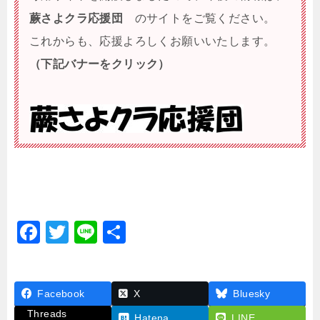
蕨さよクラ応援団
のサイトをご覧ください。
これからも、応援よろしくお願いいたします。
（下記バナーをクリック）
F
T
Li
共
a
wi
n
有
c
tt
e
Facebook
e
er
X
Bluesky
Threads
Hatena
LINE