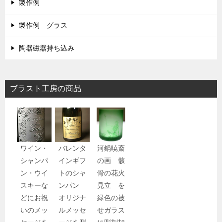
製作例
製作例 グラス
陶器磁器持ち込み
ブラスト工房の商品
ワイン・
バレンタ
河鍋暁斎
シャンパ
インギフ
の画 骸
ン・ウイ
トのシャ
骨の花火
スキーな
ンパン
見立 を
どにお祝
オリジナ
緑色の被
いのメッ
ルメッセ
せガラス