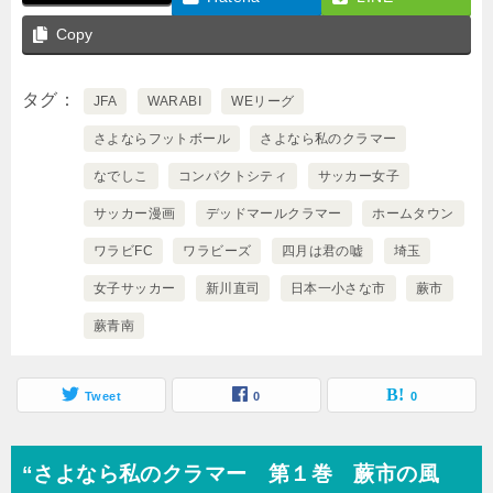
b
o
Copy
o
タグ
k
JFA
WARABI
WEリーグ
さよならフットボール
さよなら私のクラマー
なでしこ
コンパクトシティ
サッカー女子
サッカー漫画
デッドマールクラマー
ホームタウン
ワラビFC
ワラビーズ
四月は君の嘘
埼玉
女子サッカー
新川直司
日本一小さな市
蕨市
蕨青南
Tweet
0
0
“さよなら私のクラマー 第１巻 蕨市の風