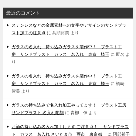
最近のコメント
ステンレスなどの金属素材への文字やデザインのサンドブラ
スト加工の注意点
に
兵頭裕美
より
ガラスの名入れ 持ち込みガラスを製作中！ ブラスト工
房 サンドブラスト ガラス 名入れ 東京 埼玉
に
匿名
よ
り
ガラスの名入れ 持ち込みガラスを製作中！ ブラスト工
房 サンドブラスト ガラス 名入れ 東京 埼玉
に
橋崎
智美
より
ガラスの持ち込みで名入れ加工やってます！ ブラスト工房
サンドブラスト 名入れ彫刻
に
青柳 伸
より
お酒の持ち込み名入れ加工します ご注意点！ サンドブラス
ト ガラス 名入れ さいたま市 蕨市 東京都
に
阿部裕子