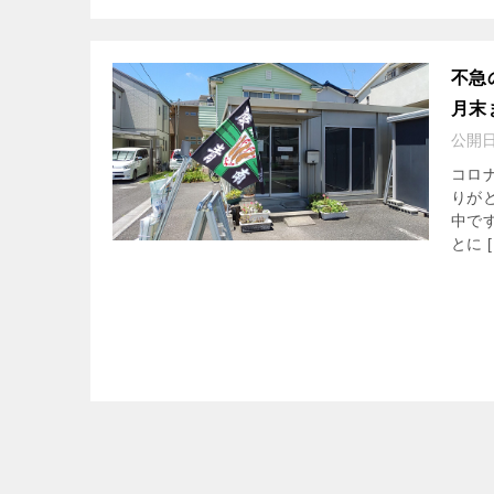
不急
月末
公開
コロ
りが
中で
とに [