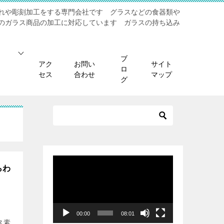
れや彫刻加工をする専門会社です グラスなどの食器類や
のガラス商品の加工に対応しています ガラスの持ち込み
ブ
アク
お問い
サイト
ロ
セス
合わせ
マップ
グ
動
らわ
画
プ
レ
ー
00:00
08:01
ス素
ヤ