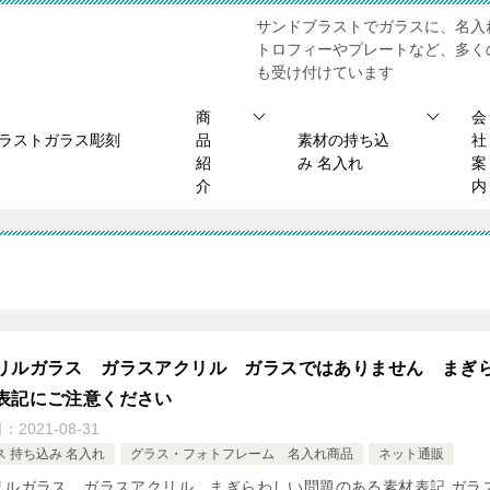
サンドブラストでガラスに、名入
トロフィーやプレートなど、多く
も受け付けています
商
会
ブラストガラス彫刻
品
素材の持ち込
社
紹
み 名入れ
案
介
内
リルガラス ガラスアクリル ガラスではありません まぎ
表記にご注意ください
日：
2021-08-31
ス 持ち込み 名入れ
グラス・フォトフレーム 名入れ商品
ネット通販
リルガラス ガラスアクリル まぎらわしい問題のある素材表記 ガラ