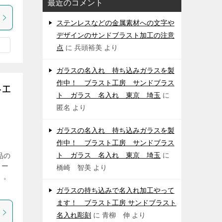
最近のコメント
ステンレスなどの金属素材への文字や
デザインのサンドブラスト加工の注意
点
に
兵頭裕美
より
ガラスの名入れ 持ち込みガラスを製
作中！ ブラスト工房 サンドブラス
ト工
ト ガラス 名入れ 東京 埼玉
に
匿名
より
ガラスの名入れ 持ち込みガラスを製
作中！ ブラスト工房 サンドブラス
ト ガラス 名入れ 東京 埼玉
に
品の
リー
橋崎 智美
より
 。
ガラスの持ち込みで名入れ加工やって
ます！ ブラスト工房 サンドブラスト
名入れ彫刻
に
青柳 伸
より