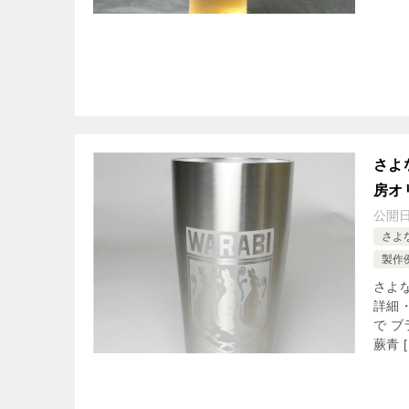
さよ
房オ
公開
さよ
製作
さよ
詳細
で 
蕨青 [