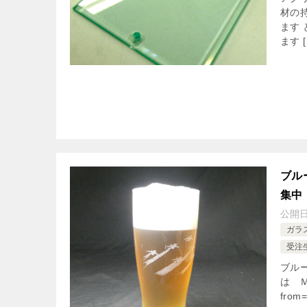
材の
ます
ます [
ブル
集中
公開
ガラ
受注
ブル
は Ｍa
from=