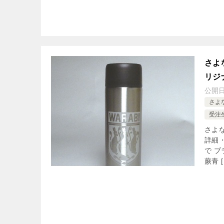
さよ
リジ
公開
さよ
受注
さよ
詳細
で 
蕨青 [