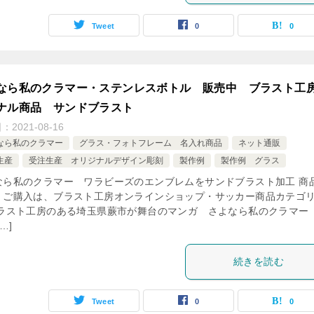
Tweet
0
0
なら私のクラマー・ステンレスボトル 販売中 ブラスト工
ナル商品 サンドブラスト
日：
2021-08-16
なら私のクラマー
グラス・フォトフレーム 名入れ商品
ネット通販
生産
受注生産 オリジナルデザイン彫刻
製作例
製作例 グラス
なら私のクラマー ワラビーズのエンブレムをサンドブラスト加工 商
・ご購入は、ブラスト工房オンラインショップ・サッカー商品カテゴ
ブラスト工房のある埼玉県蕨市が舞台のマンガ さよなら私のクラマー
…]
続きを読む
Tweet
0
0