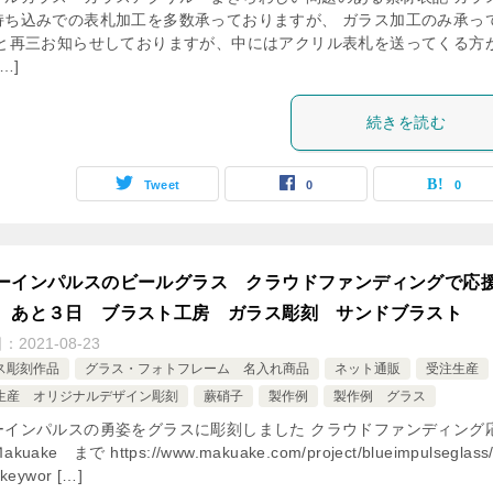
持ち込みでの表札加工を多数承っておりますが、 ガラス加工のみ承っ
 と再三お知らせしておりますが、中にはアクリル表札を送ってくる方
…]
続きを読む
Tweet
0
0
ーインパルスのビールグラス クラウドファンディングで応
 あと３日 ブラスト工房 ガラス彫刻 サンドブラスト
日：
2021-08-23
ス彫刻作品
グラス・フォトフレーム 名入れ商品
ネット通販
受注生産
生産 オリジナルデザイン彫刻
蕨硝子
製作例
製作例 グラス
ーインパルスの勇姿をグラスに彫刻しました クラウドファンディング
kuake まで https://www.makuake.com/project/blueimpulseglass
keywor […]