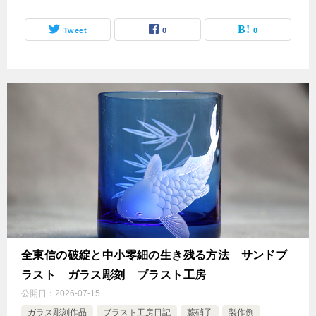
Tweet
0
0
全東信の破綻と中小零細の生き残る方法 サンドブ
ラスト ガラス彫刻 ブラスト工房
公開日：
2026-07-15
ガラス彫刻作品
ブラスト工房日記
蕨硝子
製作例