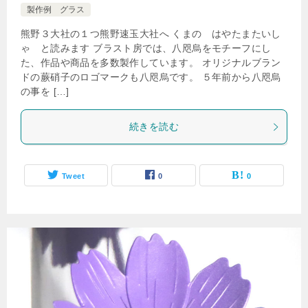
製作例 グラス
熊野３大社の１つ熊野速玉大社へ くまの はやたまたいし
ゃ と読みます ブラスト房では、八咫烏をモチーフにし
た、作品や商品を多数製作しています。 オリジナルブラン
ドの蕨硝子のロゴマークも八咫烏です。 ５年前から八咫烏
の事を […]
続きを読む
Tweet
0
0