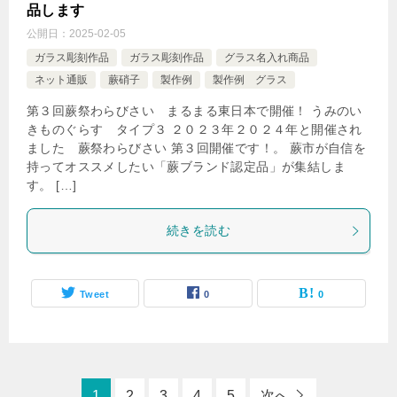
品します
公開日：
2025-02-05
ガラス彫刻作品
ガラス彫刻作品
グラス名入れ商品
ネット通販
蕨硝子
製作例
製作例 グラス
第３回蕨祭わらびさい まるまる東日本で開催！ うみのい
きものぐらす タイプ３ ２０２３年２０２４年と開催され
ました 蕨祭わらびさい 第３回開催です！。 蕨市が自信を
持ってオススメしたい「蕨ブランド認定品」が集結しま
す。 […]
続きを読む
Tweet
0
0
1
2
3
4
5
次へ