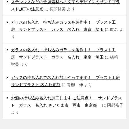
ステンレスなどの金属素材への文字やデザインのサンドブラ
スト加工の注意点
に
兵頭裕美
より
ガラスの名入れ 持ち込みガラスを製作中！ ブラスト工
房 サンドブラスト ガラス 名入れ 東京 埼玉
に
匿名
よ
り
ガラスの名入れ 持ち込みガラスを製作中！ ブラスト工
房 サンドブラスト ガラス 名入れ 東京 埼玉
に
橋崎
智美
より
ガラスの持ち込みで名入れ加工やってます！ ブラスト工房
サンドブラスト 名入れ彫刻
に
青柳 伸
より
お酒の持ち込み名入れ加工します ご注意点！ サンドブラス
ト ガラス 名入れ さいたま市 蕨市 東京都
に
阿部裕子
より