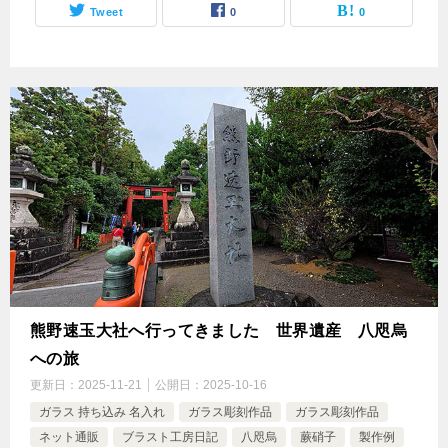
Tweet
0
0
熊野速玉大社へ行ってきました 世界遺産 八咫烏
への旅
更新日：
2025-11-21
公開日：
2025-10-16
ガラス 持ち込み 名入れ
ガラス彫刻作品
ガラス彫刻作品
ネット通販
ブラスト工房日記
八咫烏
蕨硝子
製作例