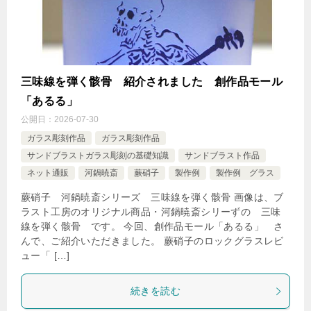
三味線を弾く骸骨 紹介されました 創作品モール
「あるる」
公開日：
2026-07-30
ガラス彫刻作品
ガラス彫刻作品
サンドブラストガラス彫刻の基礎知識
サンドブラスト作品
ネット通販
河鍋暁斎
蕨硝子
製作例
製作例 グラス
蕨硝子 河鍋暁斎シリーズ 三味線を弾く骸骨 画像は、ブ
ラスト工房のオリジナル商品・河鍋暁斎シリーずの 三味
線を弾く骸骨 です。 今回、創作品モール「あるる」 さ
んで、ご紹介いただきました。 蕨硝子のロックグラスレビ
ュー「 […]
続きを読む