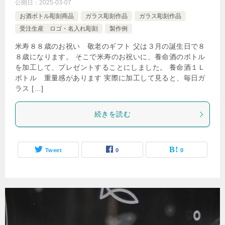
公開日：
2025-03-07
お酒ボトル彫刻商品
ガラス彫刻作品
ガラス彫刻作品
受注生産 ロゴ・名入れ彫刻
製作例
米寿８８歳のお祝い 敬老のギフト 父は３月の誕生日で８
８歳になります。 そこで米寿のお祝いに、養命酒のボトル
を加工して、プレゼントすることにしました。 養命酒１Ｌ
ボトル 重量感があります 実際に加工して見ると、毎日ガ
ラス […]
続きを読む
Tweet
0
0