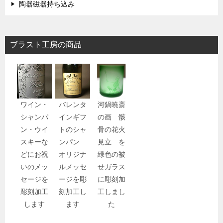
陶器磁器持ち込み
ブラスト工房の商品
ワイン・
バレンタ
河鍋暁斎
シャンパ
インギフ
の画 骸
ン・ウイ
トのシャ
骨の花火
スキーな
ンパン
見立 を
どにお祝
オリジナ
緑色の被
いのメッ
ルメッセ
せガラス
セージを
ージを彫
に彫刻加
彫刻加工
刻加工し
工しまし
します
ます
た