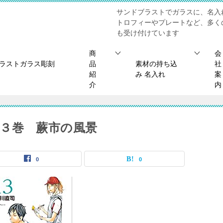
サンドブラストでガラスに、名入
トロフィーやプレートなど、多く
も受け付けています
商
会
ブラストガラス彫刻
品
素材の持ち込
社
紹
み 名入れ
案
介
内
３巻 蕨市の風景
0
0