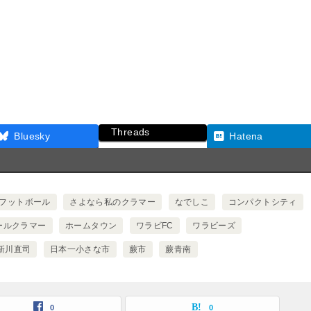
Threads
Bluesky
Hatena
フットボール
さよなら私のクラマー
なでしこ
コンパクトシティ
ールクラマー
ホームタウン
ワラビFC
ワラビーズ
新川直司
日本一小さな市
蕨市
蕨青南
0
0