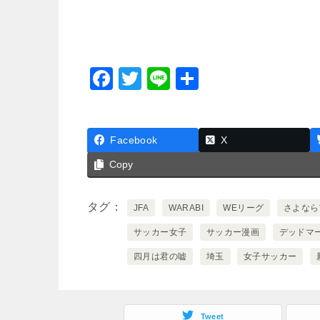
F
T
Li
共
a
wi
n
有
c
tt
e
Facebook
e
er
X
b
Copy
o
タグ
JFA
WARABI
WEリーグ
さよなら
o
k
サッカー女子
サッカー漫画
デッドマ
四月は君の嘘
埼玉
女子サッカー
Tweet