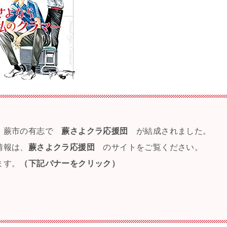
に、蕨市の有志で
蕨さよクラ応援団
が結成されました。
情報は、
蕨さよクラ応援団
のサイトをご覧ください。
ます。
（下記バナーをクリック）