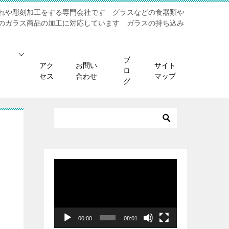
れや彫刻加工をする専門会社です グラスなどの食器類や
のガラス商品の加工に対応しています ガラスの持ち込み
ブ
アク
お問い
サイト
ロ
セス
合わせ
マップ
グ
動
画
プ
レ
ー
00:00
08:01
ヤ