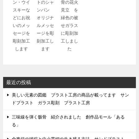
ン・ウイ
トのシャ
骨の花火
スキーな
ンパン
見立 を
どにお祝
オリジナ
緑色の被
いのメッ
ルメッセ
せガラス
セージを
ージを彫
に彫刻加
彫刻加工
刻加工し
工しまし
します
ます
た
最近の投稿
美しい元素の図鑑 ブラスト工房の商品が載ってます サン
ドブラスト ガラス彫刻 ブラスト工房
三味線を弾く骸骨 紹介されました 創作品モール「ある
る」
全東信の破綻と中小零細の生き残る方法 サンドブラスト