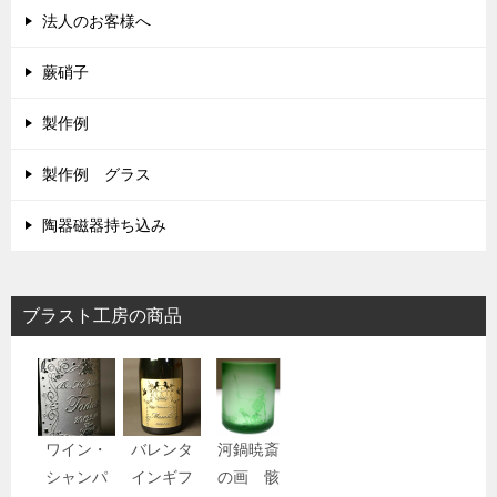
法人のお客様へ
蕨硝子
製作例
製作例 グラス
陶器磁器持ち込み
ブラスト工房の商品
ワイン・
バレンタ
河鍋暁斎
シャンパ
インギフ
の画 骸