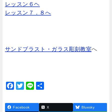
レッスン６ヘ
レッスン７．８へ
サンドブラスト・ガラス彫刻教室
へ
F
T
Li
共
a
wi
n
有
c
tt
e
Facebook
e
er
X
Bluesky