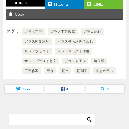
Threads
b
Hatena
LINE
o
Copy
o
タグ
k
ガラス工芸
ガラス工芸教室
ガラス彫刻
ガラス彫刻講座
ガラス持ち込み名入れ
サンドブラスト
サンドブラスト体験
サンドブラスト教室
ブラスト工房
埼玉県
工芸作家
東京
蕨市
蕨硝子
被せガラス
Tweet
0
0