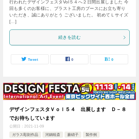
行われたデザインフェスタVol５４へ２日間出展しました 今
回も多くのお客様に、ブラスト工房のブースにお立ち寄り
いただき、誠にありがとう ございました。 初めてＬサイズ
[…]
続きを読む
Tweet
0
0
デザインフェスタＶｏｌ５４ 出展します Ｄ－８
でお待ちしています
公開日：
2021-11-09
ガラス彫刻作品
河鍋暁斎
蕨硝子
製作例