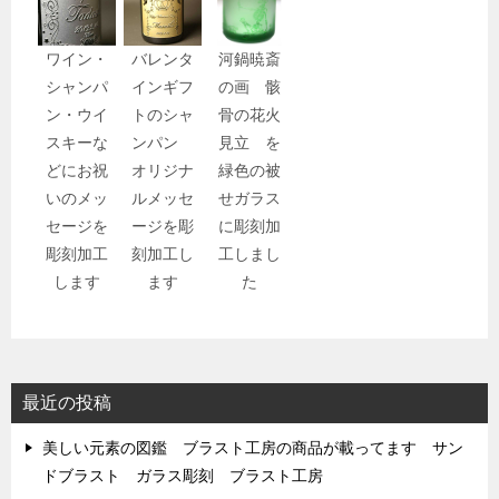
ワイン・
バレンタ
河鍋暁斎
シャンパ
インギフ
の画 骸
ン・ウイ
トのシャ
骨の花火
スキーな
ンパン
見立 を
どにお祝
オリジナ
緑色の被
いのメッ
ルメッセ
せガラス
セージを
ージを彫
に彫刻加
彫刻加工
刻加工し
工しまし
します
ます
た
最近の投稿
美しい元素の図鑑 ブラスト工房の商品が載ってます サン
ドブラスト ガラス彫刻 ブラスト工房