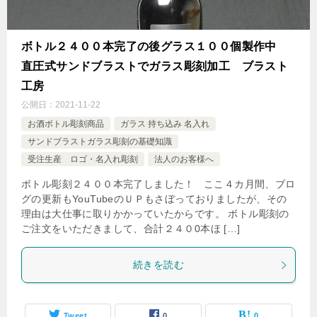
ボトル２４００本完了の後グラス１００個製作中
直圧式サンドブラストでガラス彫刻加工 ブラスト
工房
公開日：
2021-11-22
お酒ボトル彫刻商品
ガラス 持ち込み 名入れ
サンドブラストガラス彫刻の基礎知識
受注生産 ロゴ・名入れ彫刻
法人のお客様へ
ボトル彫刻２４００本完了しました！ ここ４カ月間、ブロ
グの更新もYouTubeのＵＰもさぼっておりましたが、その
理由は大仕事に取りかかっていたからです。 ボトル彫刻の
ご注文をいただきまして、合計２４０0本ほ […]
続きを読む
Tweet
0
0