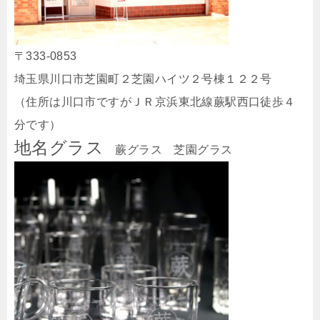
〒333-0853
埼玉県川口市芝園町２芝園ハイツ２号棟１２２号
（住所は川口市ですがＪＲ京浜東北線蕨駅西口徒歩４
分です）
地名グラス
蕨グラス 芝園グラス