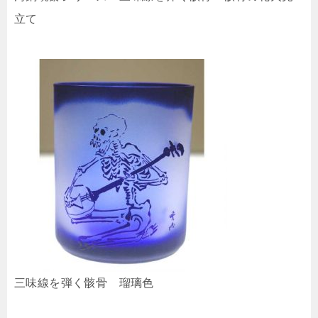
立て
三味線を弾く骸骨 瑠璃色