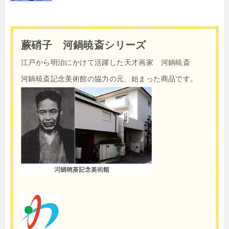
蕨硝子 河鍋暁斎シリーズ
江戸から明治にかけて活躍した天才画家 河鍋暁斎
河鍋暁斎記念美術館の協力の元、始まった商品です。