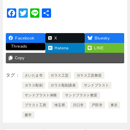
F
T
Li
共
a
wi
n
有
c
tt
e
Facebook
e
er
X
Bluesky
Threads
b
Hatena
LINE
o
Copy
o
タグ
k
さいたま市
ガラス工芸
ガラス工芸教室
ガラス彫刻
ガラス彫刻講座
サンドブラスト
サンドブラスト体験
サンドブラスト教室
ブラスト工房
埼玉県
川口市
戸田市
東京
蕨市