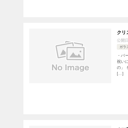
クリ
公開
ガラ
・バ
祝い
の」
[…]