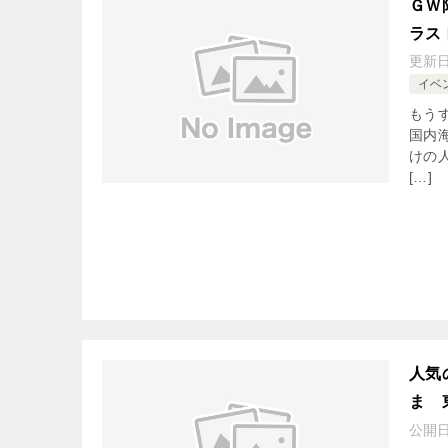
ＧＷ
ラス
更新
イベ
もう
国内
けの
[…]
人気
ま 
公開