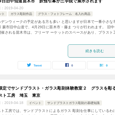
29日旧中仙道苗木市 妖怪引幕が三学院で展示されます
日：
2019-04-20
ント
ガラス彫刻作品
グラス・フォトフレーム 名入れ商品
ルデンウィークの予定がある方も多い と思いますが日本で一番小さな
県 蕨市旧中山道で、4月29日に苗木市・藤ま つりが行われます。 旧中
開催される苗木市は、フリーマ ーケットのスペースがあり、ブラスト
続きを読む
Tweet
0
0
限定でサンドブラスト・ガラス彫刻体験教室２ グラスを
スト工房 埼玉 東京
日：
2019-04-18
イベント
サンドブラストガラス彫刻の基礎知識
スト工房では、サンドブラストによるガラス 彫刻を仕事にしているわ