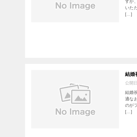
すが
いた
[…]
結婚
公開
結婚
適な
のが
[…]