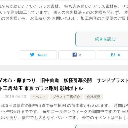
様から支給いただいたガラス素材、 持ち込み頂いたガラス素材を、サ
 ストで彫刻加工しています。 個人のお客様法人のお客様を問わず、 
くのお客様から、お見積りの お問い合わせ、加工内容のご要望のご質 
続きを読む
Tweet
0
0
苗木市・藤まつり 旧中仙道 妖怪引幕公開 サンドブラスト
ト工房 埼玉 東京 ガラス彫刻 彫刻ボトル
日：
2019-04-23
イベント
ブラスト工房紹介
会社概要
29日埼玉県蕨市の旧中山道で毎年恒例 の苗木市が行われます。 時間は
時から午後5時までです。 毎年ゴールデンウィークの期間中ですので 何
人出があり、蕨市でも大きなイ ベントです。 外でのイベントは当日 […