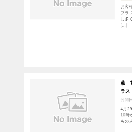
お客
ブラ
に多
[…]
蕨 
ラス
公開
4月
10
もの