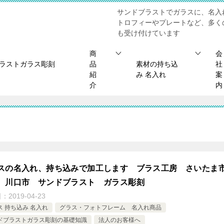
サンドブラストでガラスに、名入
トロフィーやプレートなど、多く
も受け付けています
商
会
ブラストガラス彫刻
品
素材の持ち込
社
紹
み 名入れ
案
介
内
スの名入れ、持ち込みで加工します ブラス工房 さいた
、川口市 サンドブラスト ガラス彫刻
日：
2019-04-23
ス 持ち込み 名入れ
グラス・フォトフレーム 名入れ商品
ドブラストガラス彫刻の基礎知識
法人のお客様へ