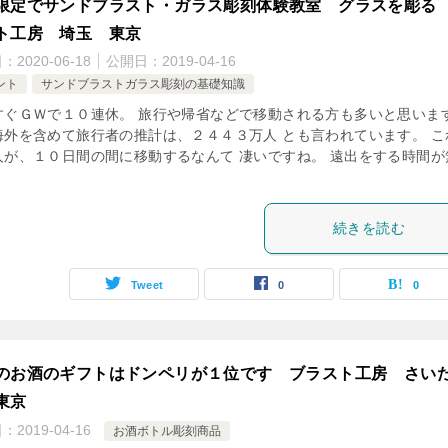
限定でサンドブラスト・ガラス彫刻体験教室 グラスを彫る
ト工房 埼玉 東京
日：
2020-06-18
公開日：
2019-04-16
ント
サンドブラストガラス彫刻の基礎知識
すぐＧＷで１０連休。 旅行や帰省などで移動される方も多いと思いま
海外を含めて旅行者の推計は、２４４３万人 とも言われています。 こ
人が、１０日間の間に移動するなんて 凄いですね。 遠出をする時間が
続きを読む
Tweet
0
0
のお酒のギフトはドンペリが１位です ブラスト工房 さい
東京
日：
2019-04-16
お酒ボトル彫刻商品