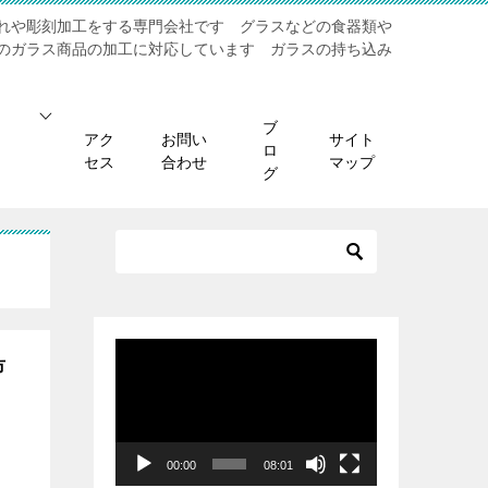
れや彫刻加工をする専門会社です グラスなどの食器類や
のガラス商品の加工に対応しています ガラスの持ち込み
ブ
アク
お問い
サイト
ロ
セス
合わせ
マップ
グ
動
ま市
画
プ
レ
ー
00:00
08:01
ヤ