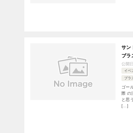
サン
ブラ
公開
イベ
ブラ
ゴー
際 
と思
[…]