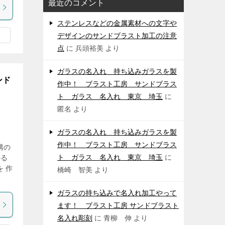
最近のコメント
ステンレスなどの金属素材への文字や
デザインのサンドブラスト加工の注意
点
に
兵頭裕美
より
ガラスの名入れ 持ち込みガラスを製
ンド
作中！ ブラスト工房 サンドブラス
ト ガラス 名入れ 東京 埼玉
に
匿名
より
ガラスの名入れ 持ち込みガラスを製
作中！ ブラスト工房 サンドブラス
講の
ト ガラス 名入れ 東京 埼玉
に
かる
 作
橋崎 智美
より
ガラスの持ち込みで名入れ加工やって
ます！ ブラスト工房 サンドブラスト
名入れ彫刻
に
青柳 伸
より