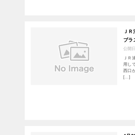
ＪＲ
ブラ
公開
ＪＲ
用し
西口
[…]