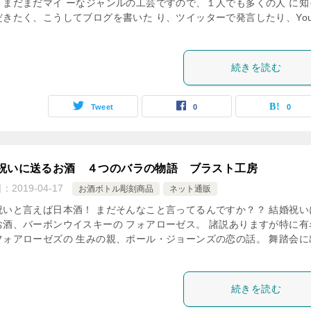
、まだまだマイ ーなジャンルの工芸ですので、１人でも多くの人 に知
だきたく、こうしてブログを書いた り、ツイッターで発言したり、You
続きを読む
Tweet
0
0
祝いに送るお酒 ４つのバラの物語 ブラスト工房
日：
2019-04-17
お酒ボトル彫刻商品
ネット通販
祝いと言えば日本酒！ まだそんなこと言ってるんですか？？ 結婚祝い
お酒、バーボンウイスキーの フォアローゼス。 諸説ありますが特に有
フォアローゼズの 生みの親、ポール・ジョーンズの恋の話。 舞踏会に
続きを読む