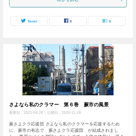
Tweet
0
0
さよなら私のクラマー 第６巻 蕨市の風景
更新日：
2021-04-26
公開日：
2020-11-26
蕨さよクラ応援団 さよなら私のクラマーを応援するため
に、蕨市の有志で 蕨さよクラ応援団 が結成されまし