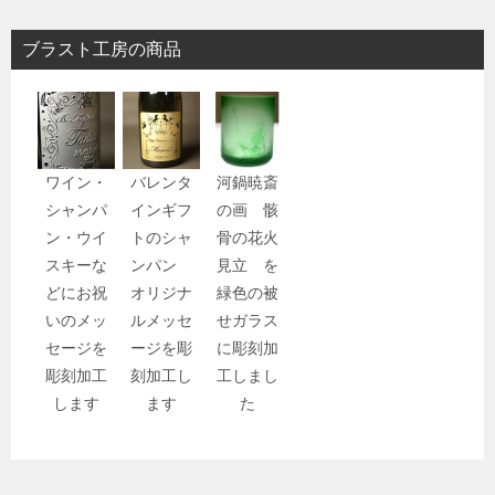
ブラスト工房の商品
ワイン・
バレンタ
河鍋暁斎
シャンパ
インギフ
の画 骸
ン・ウイ
トのシャ
骨の花火
スキーな
ンパン
見立 を
どにお祝
オリジナ
緑色の被
いのメッ
ルメッセ
せガラス
セージを
ージを彫
に彫刻加
彫刻加工
刻加工し
工しまし
します
ます
た