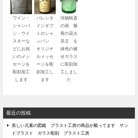
ワイン・
バレンタ
河鍋暁斎
シャンパ
インギフ
の画 骸
ン・ウイ
トのシャ
骨の花火
スキーな
ンパン
見立 を
どにお祝
オリジナ
緑色の被
いのメッ
ルメッセ
せガラス
セージを
ージを彫
に彫刻加
彫刻加工
刻加工し
工しまし
します
ます
た
最近の投稿
美しい元素の図鑑 ブラスト工房の商品が載ってます サン
ドブラスト ガラス彫刻 ブラスト工房