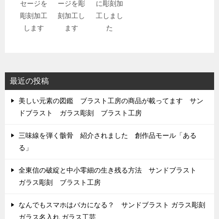
セージを
ージを彫
に彫刻加
彫刻加工
刻加工し
工しまし
します
ます
た
最近の投稿
美しい元素の図鑑 ブラスト工房の商品が載ってます サン
ドブラスト ガラス彫刻 ブラスト工房
三味線を弾く骸骨 紹介されました 創作品モール「ある
る」
全東信の破綻と中小零細の生き残る方法 サンドブラスト
ガラス彫刻 ブラスト工房
なんでもスマホはバカになる？ サンドブラスト ガラス彫刻
ガラス名入れ ガラス工芸