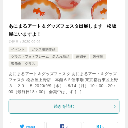
あにまるアート＆グッズフェスタ出展します 松坂
屋にいますよ！
公開日：
2020-09-05
イベント
ガラス彫刻作品
グラス・フォトフレーム 名入れ商品
蕨硝子
製作例
製作例 グラス
あにまるアート＆グッズフェスタ あにまるアート＆グッズ
フェスタ 松坂屋上野店 本館６Ｆ催事場 東京都台東区上野
３－２９－５ 2020/9/9（水）～9/14（月） 10：00～20：
00（最終日18：00） 会期中は、ず […]
続きを読む
Tweet
0
0