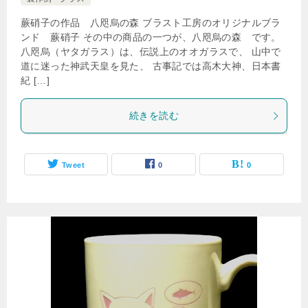
蕨硝子の作品 八咫烏の森 ブラスト工房のオリジナルブラ
ンド 蕨硝子 その中の商品の一つが、八咫烏の森 です。
八咫烏（ヤタガラス）は、伝説上のオオガラスで、 山中で
道に迷った神武天皇を見た、 古事記では高木大神、日本書
紀 […]
続きを読む
Tweet
0
0