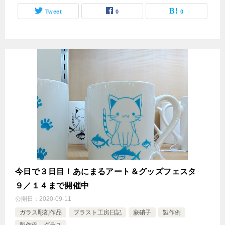
Tweet
0
0
今日で３日目！あにまるアート＆グッズフェスタ
９／１４まで開催中
公開日：
2020-09-11
ガラス彫刻作品
ブラスト工房日記
蕨硝子
製作例