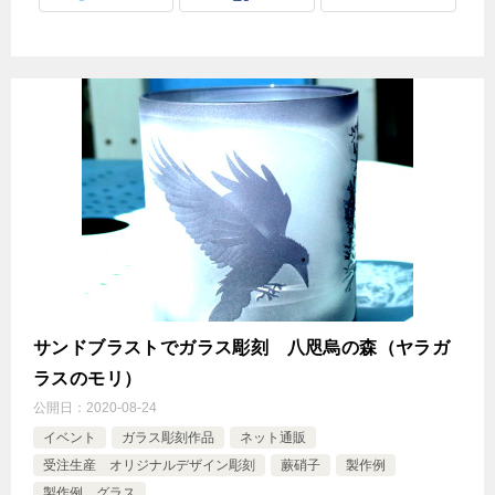
サンドブラストでガラス彫刻 八咫烏の森（ヤラガ
ラスのモリ）
公開日：
2020-08-24
イベント
ガラス彫刻作品
ネット通販
受注生産 オリジナルデザイン彫刻
蕨硝子
製作例
製作例 グラス