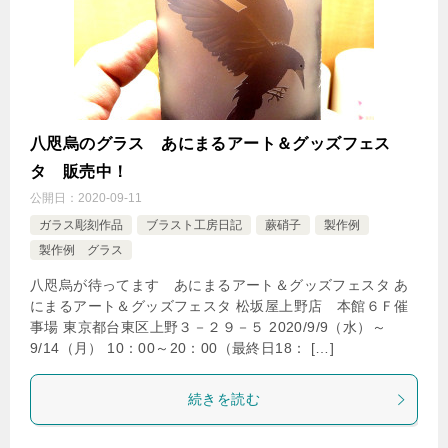
八咫烏のグラス あにまるアート＆グッズフェス
タ 販売中！
公開日：
2020-09-11
ガラス彫刻作品
ブラスト工房日記
蕨硝子
製作例
製作例 グラス
八咫烏が待ってます あにまるアート＆グッズフェスタ あ
にまるアート＆グッズフェスタ 松坂屋上野店 本館６Ｆ催
事場 東京都台東区上野３－２９－５ 2020/9/9（水）～
9/14（月） 10：00～20：00（最終日18： […]
続きを読む