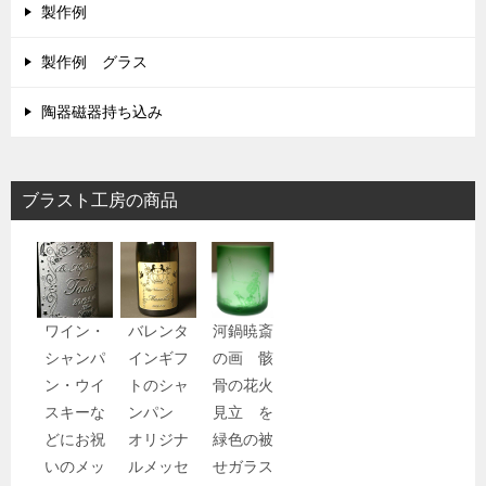
製作例
製作例 グラス
陶器磁器持ち込み
ブラスト工房の商品
ワイン・
バレンタ
河鍋暁斎
シャンパ
インギフ
の画 骸
ン・ウイ
トのシャ
骨の花火
スキーな
ンパン
見立 を
どにお祝
オリジナ
緑色の被
いのメッ
ルメッセ
せガラス