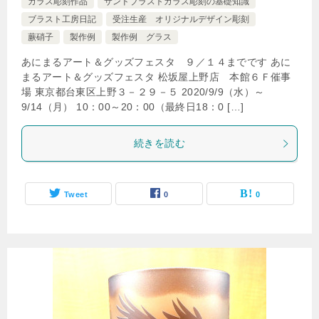
ガラス彫刻作品
サンドブラストガラス彫刻の基礎知識
ブラスト工房日記
受注生産 オリジナルデザイン彫刻
蕨硝子
製作例
製作例 グラス
あにまるアート＆グッズフェスタ ９／１４までです あに
まるアート＆グッズフェスタ 松坂屋上野店 本館６Ｆ催事
場 東京都台東区上野３－２９－５ 2020/9/9（水）～
9/14（月） 10：00～20：00（最終日18：0 […]
続きを読む
Tweet
0
0