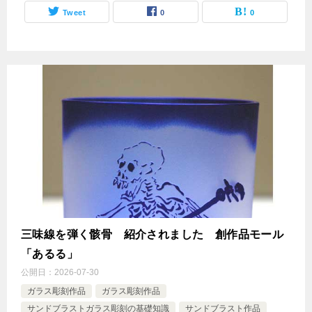
Tweet
0
0
三味線を弾く骸骨 紹介されました 創作品モール
「あるる」
公開日：
2026-07-30
ガラス彫刻作品
ガラス彫刻作品
サンドブラストガラス彫刻の基礎知識
サンドブラスト作品