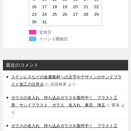
16
17
18
19
20
21
22
23
24
25
26
27
28
29
30
31
定休日
イベント開催日
最近のコメント
ステンレスなどの金属素材への文字やデザインのサンドブラ
スト加工の注意点
に
兵頭裕美
より
ガラスの名入れ 持ち込みガラスを製作中！ ブラスト工
房 サンドブラスト ガラス 名入れ 東京 埼玉
に
匿名
よ
り
ガラスの名入れ 持ち込みガラスを製作中！ ブラスト工