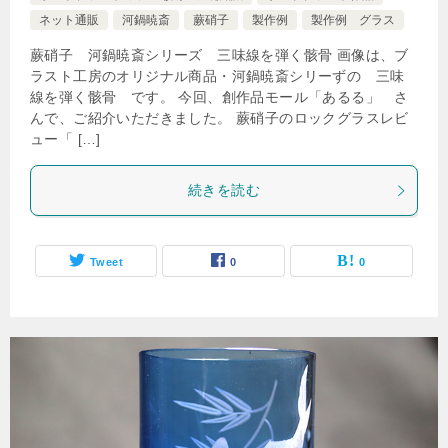
ネット通販
河鍋暁斎
蕨硝子
製作例
製作例 グラス
蕨硝子 河鍋暁斎シリーズ 三味線を弾く骸骨 画像は、ブ
ラスト工房のオリジナル商品・河鍋暁斎シリーずの 三味
線を弾く骸骨 です。 今回、創作品モール「あるる」 さ
んで、ご紹介いただきました。 蕨硝子のロックグラスレビ
ュー「 […]
続きを読む
Tweet
0
0