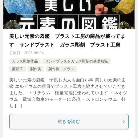
美しい元素の図鑑 ブラスト工房の商品が載ってま
す サンドブラスト ガラス彫刻 ブラスト工房
公開日：
2026-08-04
ガラス彫刻作品
サンドブラストガラス彫刻の基礎知識
蕨硝子
製作例
製作例 グラス
美しい元素の図鑑 子供も大人も面白い本 美しい元素の図
鑑 エルビウムの項目でブラスト工房も協力させていただき
ました。 ・リチウム 軽量電池に使われています ・ネオジ
ウム 電気自動車のモーターに必須 ・ストロンチウム 打
ち […]
続きを読む