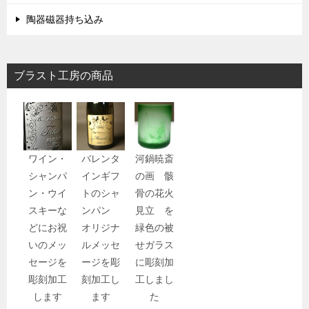
陶器磁器持ち込み
ブラスト工房の商品
ワイン・
バレンタ
河鍋暁斎
シャンパ
インギフ
の画 骸
ン・ウイ
トのシャ
骨の花火
スキーな
ンパン
見立 を
どにお祝
オリジナ
緑色の被
いのメッ
ルメッセ
せガラス
セージを
ージを彫
に彫刻加
彫刻加工
刻加工し
工しまし
します
ます
た