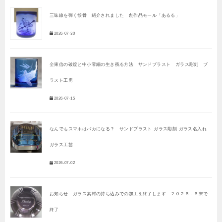
三味線を弾く骸骨 紹介されました 創作品モール「あるる」
2026-07-30
全東信の破綻と中小零細の生き残る方法 サンドブラスト ガラス彫刻 ブ
ラスト工房
2026-07-15
なんでもスマホはバカになる？ サンドブラスト ガラス彫刻 ガラス名入れ
ガラス工芸
2026-07-02
お知らせ ガラス素材の持ち込みでの加工を終了します ２０２６．６末で
終了