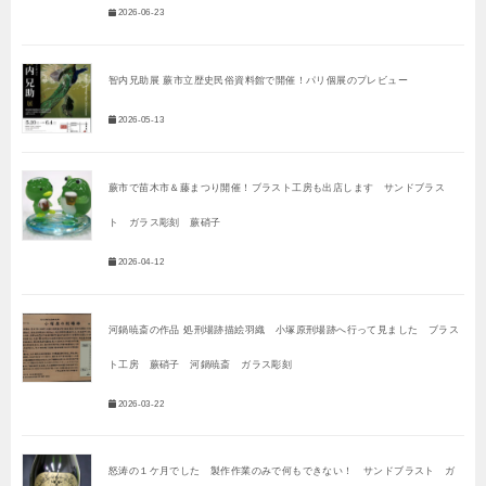
2026-06-23
智内兄助展 蕨市立歴史民俗資料館で開催！パリ個展のプレビュー
2026-05-13
蕨市で苗木市＆藤まつり開催！ブラスト工房も出店します サンドブラス
ト ガラス彫刻 蕨硝子
2026-04-12
河鍋暁斎の作品 処刑場跡描絵羽織 小塚原刑場跡へ行って見ました ブラス
ト工房 蕨硝子 河鍋暁斎 ガラス彫刻
2026-03-22
怒涛の１ケ月でした 製作作業のみで何もできない！ サンドブラスト ガ