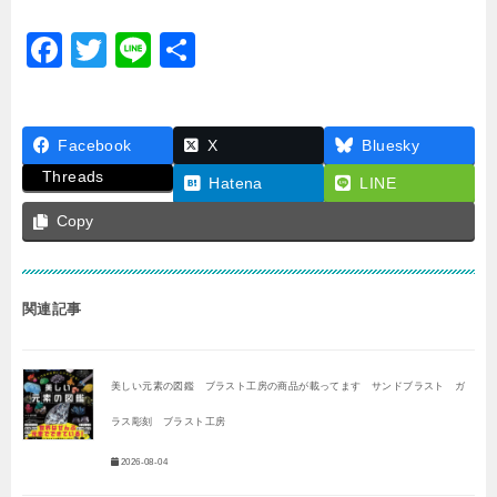
F
T
Li
共
a
wi
n
有
c
tt
e
Facebook
e
er
X
Bluesky
Threads
b
Hatena
LINE
o
Copy
o
k
関連記事
美しい元素の図鑑 ブラスト工房の商品が載ってます サンドブラスト ガ
ラス彫刻 ブラスト工房
2026-08-04