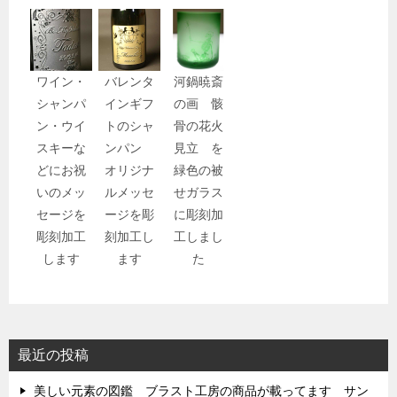
ワイン・
バレンタ
河鍋暁斎
シャンパ
インギフ
の画 骸
ン・ウイ
トのシャ
骨の花火
スキーな
ンパン
見立 を
どにお祝
オリジナ
緑色の被
いのメッ
ルメッセ
せガラス
セージを
ージを彫
に彫刻加
彫刻加工
刻加工し
工しまし
します
ます
た
最近の投稿
美しい元素の図鑑 ブラスト工房の商品が載ってます サン