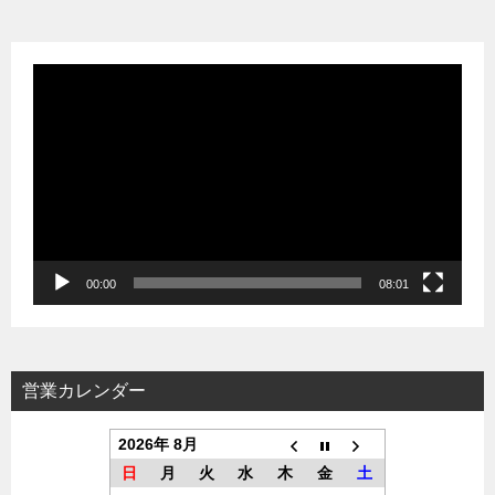
ー
シ
動
ョ
画
ン
プ
レ
ー
ヤ
ー
00:00
08:01
営業カレンダー
2026年 8月
日
月
火
水
木
金
土