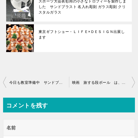
スポーツ大会表彰用の小さなトロフィーを製作しま
した サンドブラスト 名入れ彫刻 ガラス彫刻 クリ
スタルガラス
東京ギフトショー・ＬＩＦＥ×ＤＥＳＩＧＮ出展し
ます
投
今日も教室準備中 サンドブラスト講座 ブラスト工房 さいたま市 戸田市 東京都 川口市
映画 旅する段ボール は、とんでもなく面白かった ブラスト工房 さいたま市 蕨市 東京都 戸田市
稿
ナ
コメントを残す
ビ
ゲ
名前
ー