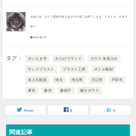
お知らせ ガラス素材の持ち込みでの加工を終了します ２０２６．６末で
終了
2026-06-23
タグ
さいたま市
わらびブランド
ガラス 名前入れ
サンドブラスト
ブラスト工房
ボトル彫刻
名入れ彫刻
埼玉
埼玉県
川口市
戸田市
東京
蕨市
蕨硝子
被せガラス
Tweet
0
0
関連記事