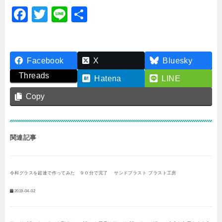
F
T
Li
共
a
wi
n
有
c
tt
e
e
er
Facebook
X
Bluesky
b
Threads
Hatena
LINE
o
Copy
o
k
関連記事
令和グラスを超速で作ってみた ９０分で完了 サンドブラスト ブラスト工房
2019-04-02