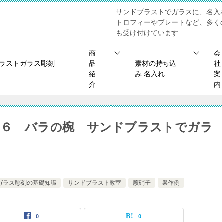
サンドブラストでガラスに、名入
トロフィーやプレートなど、多く
も受け付けています
商
会
ブラストガラス彫刻
品
素材の持ち込
社
紹
み 名入れ
案
介
内
ン６ バラの椀 サンドブラストでガラ
ガラス彫刻の基礎知識
サンドブラスト教室
蕨硝子
製作例
0
0