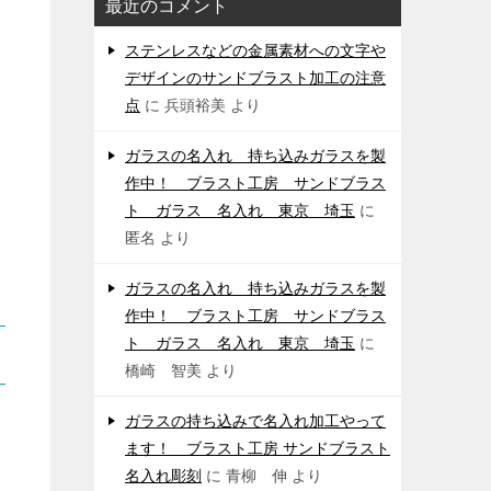
最近のコメント
ステンレスなどの金属素材への文字や
デザインのサンドブラスト加工の注意
点
に
兵頭裕美
より
ガラスの名入れ 持ち込みガラスを製
作中！ ブラスト工房 サンドブラス
ト ガラス 名入れ 東京 埼玉
に
匿名
より
ガラスの名入れ 持ち込みガラスを製
作中！ ブラスト工房 サンドブラス
ト ガラス 名入れ 東京 埼玉
に
橋崎 智美
より
ガラスの持ち込みで名入れ加工やって
ます！ ブラスト工房 サンドブラスト
名入れ彫刻
に
青柳 伸
より