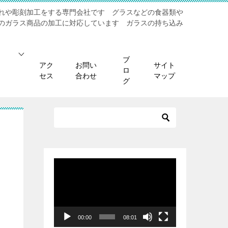
れや彫刻加工をする専門会社です グラスなどの食器類や
のガラス商品の加工に対応しています ガラスの持ち込み
ブ
アク
お問い
サイト
ロ
セス
合わせ
マップ
グ
動
画
プ
レ
ー
00:00
08:01
ヤ