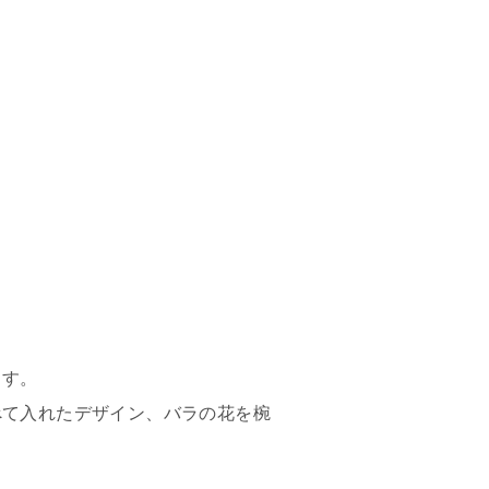
。
ます。
べて入れたデザイン、バラの花を椀