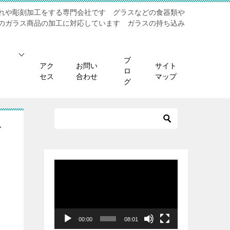
れや彫刻加工をする専門会社です グラスなどの食器類や
のガラス商品の加工に対応しています ガラスの持ち込み
ブ
アク
お問い
サイト
ロ
セス
合わせ
マップ
グ
ざ
動
画
プ
レ
ー
00:00
08:01
ヤ